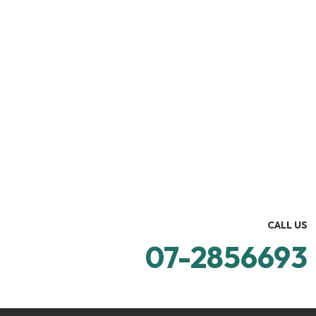
CALL US
07-2856693