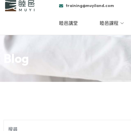
跳
training@muyiland.com
至
主
睦邑講堂
睦邑課程
要
內
容
Blog
搜
尋