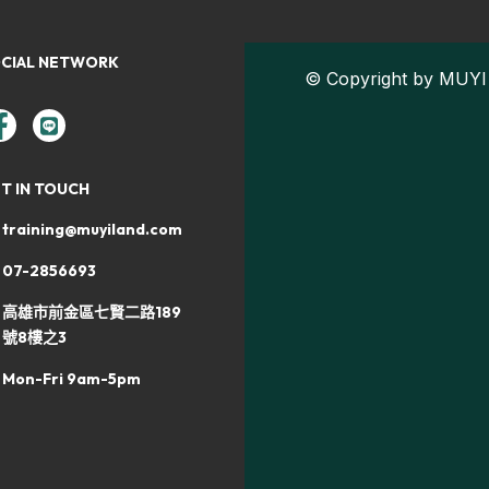
CIAL NETWORK
© Copyright by MUYI 
T IN TOUCH
training@muyiland.com
07-2856693
高雄市前金區七賢二路189
號8樓之3
Mon-Fri 9am-5pm