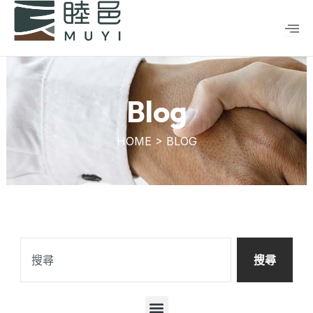
跳
至
主
要
內
容
Blog
HOME > BLOG
搜
尋
搜尋
選