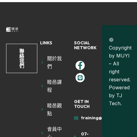
©
LINKS
SOCIAL
Copyright
NETWORK
聯
by MUYI
絡
關於我
我
– All
們
們
right
reserved.
睦邑課
Powered
程
by
TJ
GET IN
Tech.
睦邑觀
TOUCH
點
training@muyiland.com
會員中
07-