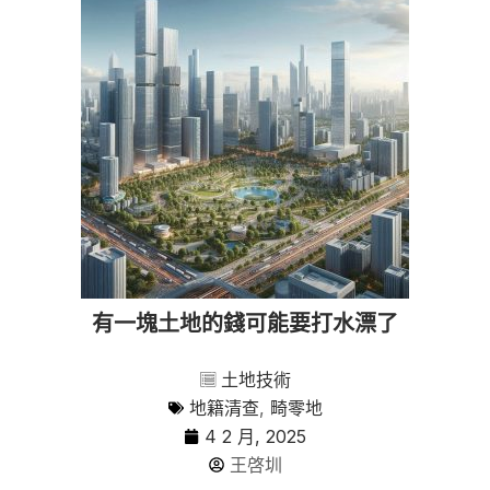
有一塊土地的錢可能要打水漂了
土地技術
地籍清查
,
畸零地
4 2 月, 2025
王啓圳