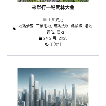
來舉行一埸武林大會
土地變更
地籍清查
,
工業用地
,
建築法規
,
建築線
,
購地
評估
,
農地
24 2 月, 2025
王啓圳