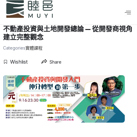
跳
至
主
要
不動產投資與土地開發總論 — 從開發商視角
內
建立完整觀念
容
Categories
實體課程
Wishlist
Share