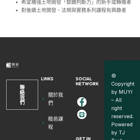
希望補強土地開發「整體判斷力」的新手或轉職者
對後續土地開發、法規與實務系列課程有興趣者
©
LINKS
SOCIAL
Copyright
NETWORK
聯
by MUYI
絡
關於我
我
– All
們
們
right
reserved.
睦邑課
Powered
程
by
TJ
GET IN