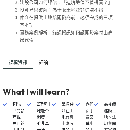
建設公司如何評估：「這塊地值不值得買？」
投資迷思破解：為什麼土地並非穩賺不賠
仲介在提供土地給開發商前，必須完成的三項
基本功
實務案例解析：錯誤資訊如何讓開發案付出高
昂代價
課程資訊
評論
What I will learn?
1建立
2理解土
掌握仲
避開
為後續
「開發
地能否
介在土
新手
進階土
商視
開發，
地買賣
最常
地、法
角」的
並非單
中應具
踩中
規與開
土地評
一法
備的基
的土
發實務