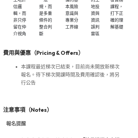
估邏
規，而
本風險
地投
課程，
輯，而
是多重
意識與
資與
打下正
非只停
條件的
專業分
資訊
確的理
留在仲
整合判
工界線
誤判
解基礎
介視角
斷
雷區
費用與優惠（Pricing & Offers）
本課程最近梯次已結束，目前尚未開放新梯次
報名。待下梯次開課時間及費用確認後，將另
行公告
注意事項（Notes）
報名提醒