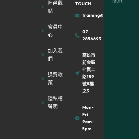
Tech.
睦邑觀
TOUCH
點
training@muyiland.com
會員中
07-
心
2856693
加入我
高雄市
們
前金區
七賢二
退費政
路189
策
號8樓
之3
隱私權
聲明
Mon-
Fri
9am-
5pm