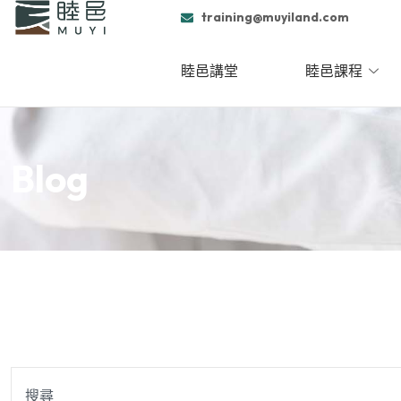
跳
training@muyiland.com
至
主
睦邑講堂
睦邑課程
要
內
容
Blog
搜
尋