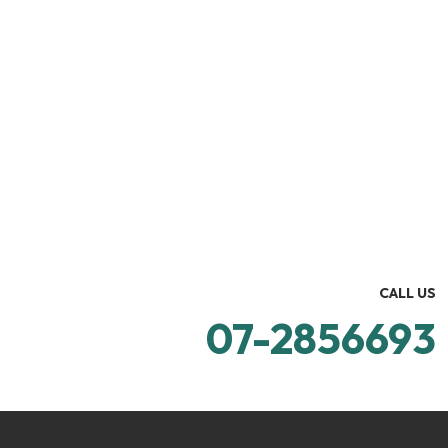
CALL US
07-2856693