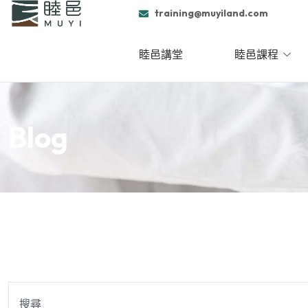
跳
training@muyiland.com
至
主
睦邑講堂
睦邑課程
要
內
容
Blog
搜
尋