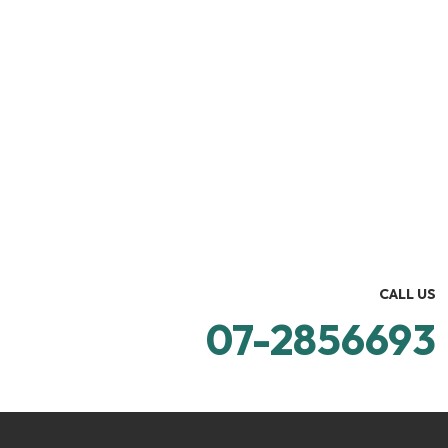
CALL US
07-2856693