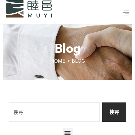
跳
至
主
要
內
容
Blog
HOME > BLOG
搜
尋
搜尋
選