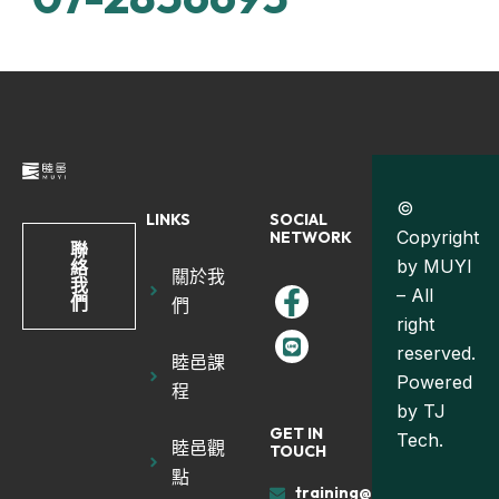
©
LINKS
SOCIAL
Copyright
NETWORK
聯
by MUYI
絡
關於我
我
– All
們
們
right
reserved.
睦邑課
Powered
程
by
TJ
GET IN
Tech.
睦邑觀
TOUCH
點
training@muyiland.com