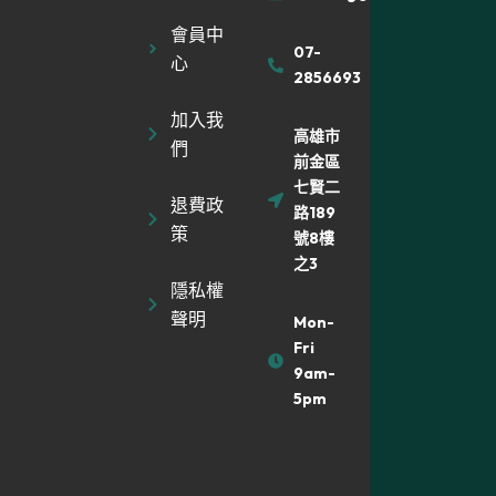
會員中
07-
心
2856693
加入我
高雄市
們
前金區
七賢二
退費政
路189
策
號8樓
之3
隱私權
聲明
Mon-
Fri
9am-
5pm