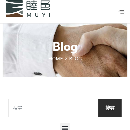
跳
至
主
要
內
容
Blog
HOME > BLOG
搜
尋
搜尋
選