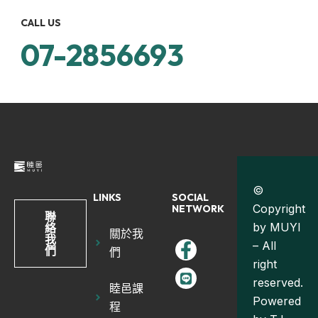
CALL US
07-2856693
©
LINKS
SOCIAL
Copyright
NETWORK
聯
by MUYI
絡
關於我
我
– All
們
們
right
reserved.
睦邑課
Powered
程