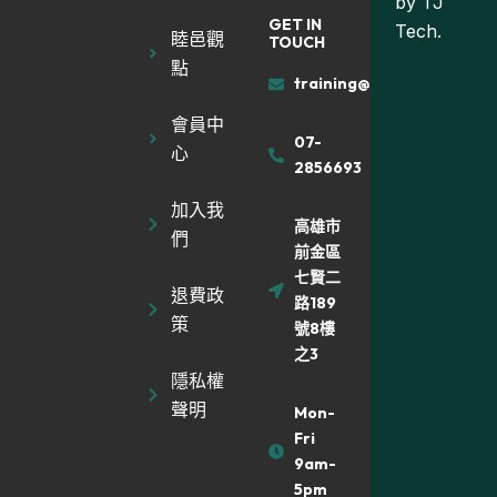
by
TJ
GET IN
Tech.
睦邑觀
TOUCH
點
training@muyiland.com
會員中
07-
心
2856693
加入我
高雄市
們
前金區
七賢二
退費政
路189
策
號8樓
之3
隱私權
聲明
Mon-
Fri
9am-
5pm