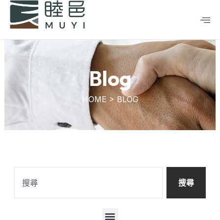
跳
至
主
要
內
容
Blog
HOME > BLOG
搜
尋
搜尋
選