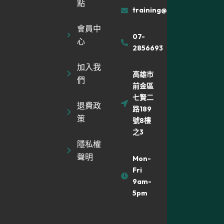
點
training@muyiland.com
會員中
07-
心
2856693
加入我
高雄市
們
前金區
七賢二
退費政
路189
策
號8樓
之3
隱私權
聲明
Mon-
Fri
9am-
5pm