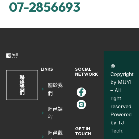
07-2856693
©
LINKS
SOCIAL
Copyright
NETWORK
聯
by MUYI
絡
關於我
我
– All
們
們
right
reserved.
睦邑課
Powered
程
by
TJ
GET IN
Tech.
睦邑觀
TOUCH