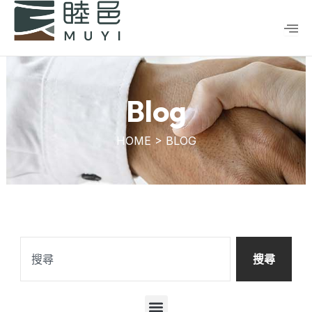
跳
至
主
要
內
容
Blog
HOME > BLOG
搜
尋
搜尋
選