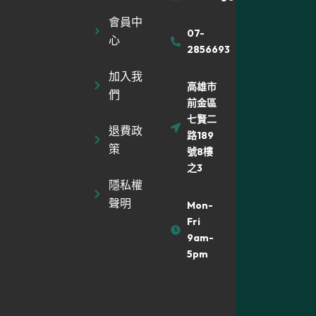
會員中
07-
心
2856693
加入我
高雄市
們
前金區
七賢二
退費政
路189
策
號8樓
之3
隱私權
聲明
Mon-
Fri
9am-
5pm