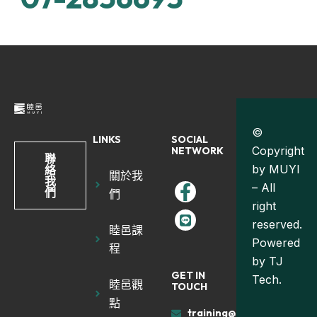
©
LINKS
SOCIAL
Copyright
NETWORK
聯
by MUYI
絡
關於我
我
– All
們
們
right
reserved.
睦邑課
Powered
程
by
TJ
GET IN
Tech.
睦邑觀
TOUCH
點
training@muyiland.com