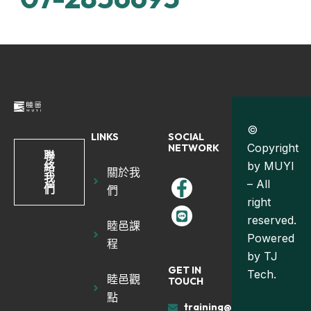
©
LINKS
SOCIAL
Copyright
NETWORK
聯
by MUYI
絡
關於我
我
– All
們
們
right
reserved.
睦邑課
Powered
程
by
TJ
GET IN
Tech.
睦邑觀
TOUCH
點
training@muyiland.com