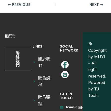
PREVIOUS
NEXT
©
LINKS
SOCIAL
Copyright
NETWORK
聯
by MUYI
絡
關於我
我
– All
們
們
right
reserved.
睦邑課
Powered
程
by
TJ
GET IN
Tech.
睦邑觀
TOUCH
點
training@muyiland.com