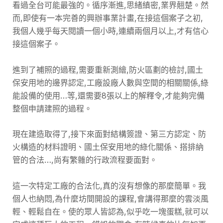
看過全台可能最強的。循序漸進,思緒縝密,業界翹楚。然
而,即使有一本完善的興辦事業計畫,在接這個案子之初,
我個人幾乎每天閱讀一個小時,連續兩個月以上,才有信心
接這個案子。
進到了補照的過程,需要重新測繪,防火區劃的檢討,國土
保安用地的邊界認定,工廠設廠人數與空間的相關關係,綠
能設備的使用…等,還需要8張以上的解釋令,才能夠完備
整個申請建照的過程。
現在建造取得了,接下來面對結構簽證、第三方認定、防
火構造的材料證明、國土保安用地的綠化關係、搭排納
管的合法…,尚有繁雜的行政流程要面對。
這一次特定工廠的合法化,真的沒有想像的那麼簡單。我
個人也納悶,為什麼坊間開設的課程,會講得那麼的雲淡風
輕、輕鬆自在。使的眾人皆認為,似乎吃一塊蛋糕,就可以