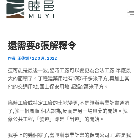
跳
Post
至
navigation
主
要
內
還需要8張解釋令
容
作者:
王啓圳
/
22 3 月, 2022
這可能是最後一波,臨時工廠可以變更為合法工廠,單廠最
大的面積了。丁種建築用地有1萬5千多米平方,再加上其
他的交通用地,國土保安用地,超過2萬米平方。
臨時工廠或特定工廠的土地變更,不是興辦事業計畫通過
了,就一帆風順,個人認為,反而是另一場噩夢的開始。就
像公共工程,「發包」即是「出包」的開始。
我手上的幾個案子,寫興辦事業計畫的顧問公司,已經是我