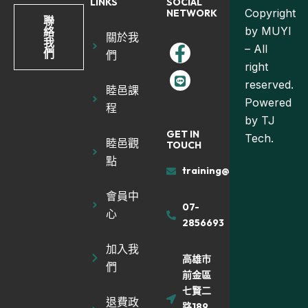
LINKS
SOCIAL
Copyright
NETWORK
聯
by MUYI
絡
關於我
我
– All
們
們
right
reserved.
睦邑課
Powered
程
by
TJ
GET IN
Tech.
睦邑觀
TOUCH
點
training@muyiland.com
會員中
07-
心
2856693
加入我
高雄市
們
前金區
七賢二
退費政
路189