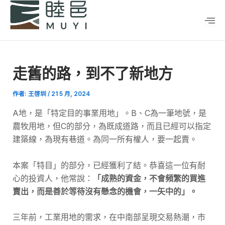
跳
Post
至
navigation
主
要
內
走舊的路，到不了新地方
容
作者:
王啓圳
/
21 5 月, 2024
A地，是「特定目的事業用地」。B、C為一筆地號，是
農牧用地，但C的部分，為既成道路，而且已經可以指定
建築線，為現有巷道。為同一所有權人，要一起賣。
本案「特目」的部分，已經獲利了結。恭喜這一位有耐
心的投資人，他常說：
「成熟的資金，不會頻繁的買進
賣出，而是善於等待沒有懸念的機會，一矢中的」。
三年前，工業用地的需求，在中南部呈現交易熱潮，市