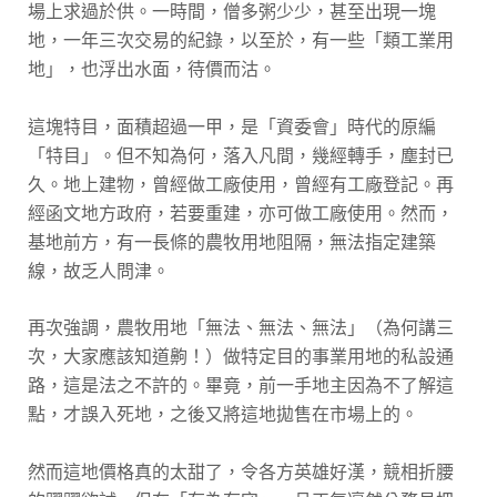
場上求過於供。一時間，僧多粥少少，甚至出現一塊
地，一年三次交易的紀錄，以至於，有一些「類工業用
地」，也浮出水面，待價而沽。
這塊特目，面積超過一甲，是「資委會」時代的原編
「特目」。但不知為何，落入凡間，幾經轉手，塵封已
久。地上建物，曾經做工廠使用，曾經有工廠登記。再
經函文地方政府，若要重建，亦可做工廠使用。然而，
基地前方，有一長條的農牧用地阻隔，無法指定建築
線，故乏人問津。
再次強調，農牧用地「無法、無法、無法」（為何講三
次，大家應該知道齁！）做特定目的事業用地的私設通
路，這是法之不許的。畢竟，前一手地主因為不了解這
點，才誤入死地，之後又將這地拋售在市場上的。
然而這地價格真的太甜了，令各方英雄好漢，競相折腰