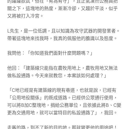
的躍躍欲試，但在「有為有守」，且正氣凜然公務員把
關之下，這塊地的熱度，漸漸冷卻，又趨於平淡，似乎
又將被打入冷宮。
L先生，是一位低調，且以知識為攻守武器的開發業者。
帶著這塊地來找我時，我真的佩服他的膽識以及態度。
我問他：「你知道我們面對什麼問題嗎？」
他回：「建築線只能指在農牧用地上，農牧用地又無法
做私設通路。今天來就教您，本案該如何處理？」
「C地已經是有建築線的現有巷道，也就是說，已經有
「公用地役關係」的既成道路。已經供公眾通行使用，
可以將B加C整塊地，捐給公務單位，且依據此將B、C變
更為交通用地，就可以當特目的私設通路了」，我回。
走舊的路，到不了新的目的地。那就變更他的用途吧！