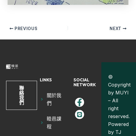
PREVIOUS
NEXT
©
LINKS
SOCIAL
Copyright
NETWORK
聯
by MUYI
絡
關於我
我
– All
們
們
right
reserved.
睦邑課
Powered
程
by
TJ