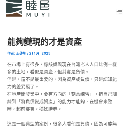
跳
Post
至
navigation
主
要
內
能夠變現的才是資產
容
作者:
王啓圳
/
21 1 月, 2025
在市場上有很多，應該說與現在台灣老人人口比例一樣
多的土地，看似是資產，但其實是負債。
但是，這不是最重要的，因為資產或負債，只是認知能
力的差異罷了。
在地產開發業中，要有方向的「刻意練習」，把自己訓
練到「將負債變成資產」的能力才能夠，在機會來臨
時，超前部署，穩操勝券。
這是一個典型的案例，很多人看他是負債，因為可能無