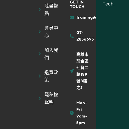
GET IN
Tech.
睦邑觀
TOUCH
點
training@muyiland.com
會員中
07-
心
2856693
加入我
高雄市
們
前金區
七賢二
退費政
路189
策
號8樓
之3
隱私權
聲明
Mon-
Fri
9am-
5pm