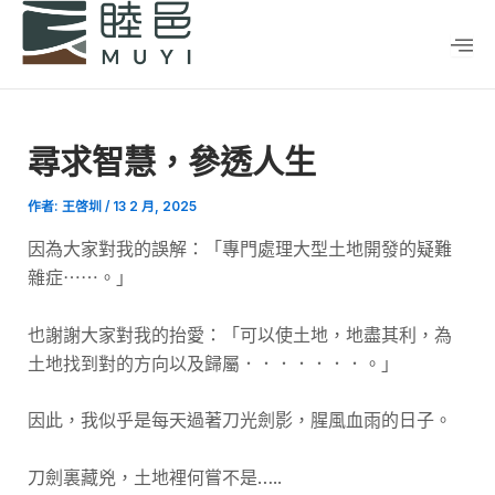
跳
Post
至
navigation
主
要
內
尋求智慧，參透人生
容
作者:
王啓圳
/
13 2 月, 2025
因為大家對我的誤解：「專門處理大型土地開發的疑難
雜症⋯⋯。」
也謝謝大家對我的抬愛：「可以使土地，地盡其利，為
土地找到對的方向以及歸屬．．．．．．．。」
因此，我似乎是每天過著刀光劍影，腥風血雨的日子。
刀劍裏藏兇，土地裡何嘗不是…..