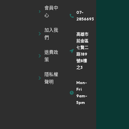
會員中
07-
心
2856693
加入我
高雄市
們
前金區
七賢二
退費政
路189
策
號8樓
之3
隱私權
聲明
Mon-
Fri
9am-
5pm