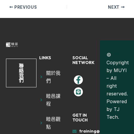
PREVIOUS
NEXT
©
LINKS
SOCIAL
Copyright
NETWORK
聯
by MUYI
絡
關於我
我
– All
們
們
right
reserved.
睦邑課
Powered
程
by
TJ
GET IN
Tech.
睦邑觀
TOUCH
點
training@muyiland.com