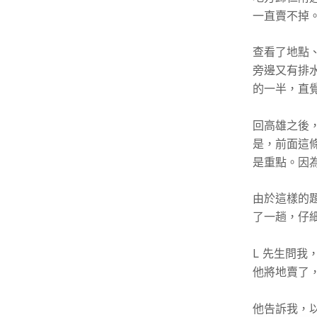
一直賣不掉
查看了地點、
旁邊又有排
的一半，直
回高雄之後
是，前面這
是重點。因為
由於這樣的
了一趟，仔
L 先生問
他將地賣了
他告訴我，