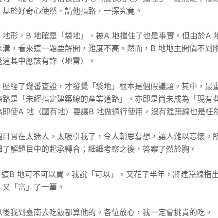
。基於好奇心使然，請他指路，一探究竟。
地形，B 地確是「袋地」，被A 地擋住了也是事實。但由於A 
水溝，看來這一題要解開，難度不高。然而，B 地地主開價不到
覺這其中應該有詐（地雷）。
，歷經了幾番查證，才發覺「袋地」根本是個假議題。其中，最
條路是「未經指定建築線的產業道路」。亦即是尚未成為「現有
即使A 地（國有地）要讓B 地做通行使用，沒有建築線也是枉
題目實在太迷人，太吸引我了，令人朝思暮想，讓人難以忘懷。
細了解題目中的起承轉合；細細考察之後，答案了然於胸。
我，這B 地可不可以買。我說「可以」。又花了半年，將建築線指
，又「富」了一筆。
以後我到臺南去吃飯都算他的。各位放心，我一定會挑貴的吃。