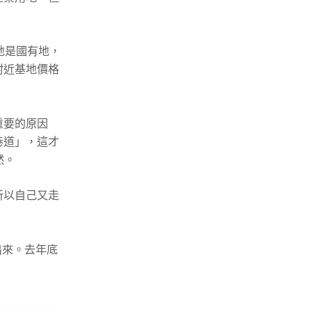
地是國有地，
附近基地價格
重要的原因
巷道」，這才
然。
所以自己又走
出來。去年底