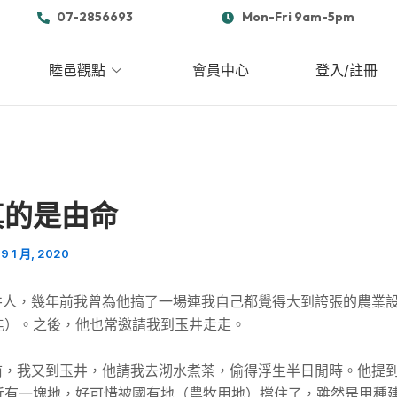
07-2856693
Mon-Fri 9am-5pm
睦邑觀點
會員中心
登入/註冊
真的是由命
9 1 月, 2020
玉井人，幾年前我曾為他搞了一場連我自己都覺得大到誇張的農業
能）。之後，他也常邀請我到玉井走走。
多前，我又到玉井，他請我去沏水煮茶，偷得浮生半日閒時。他提
近有一塊地，好可惜被國有地（農牧用地）擋住了，雖然是甲種