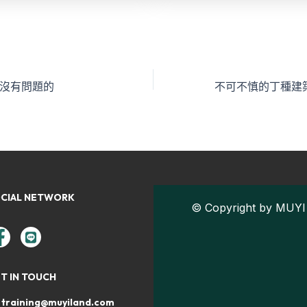
沒有問題的
CIAL NETWORK
© Copyright by MUYI 
T IN TOUCH
training@muyiland.com