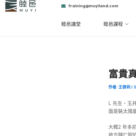
跳
Post
training@muyiland.com
至
navigation
主
睦邑講堂
睦邑課程
要
內
容
富貴
作者:
王啓圳
/
2
L 先生，
面是裝太陽
大概2 年
地方歸仁附