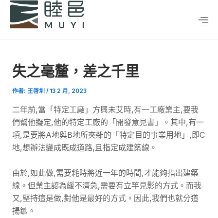
跳
Post
至
navigation
主
要
內
失之毫釐，差之千里
容
作者:
王啓圳
/
13 2 月, 2023
二年前,當「特定工廠」方興未艾時,有一工廠業主,要我
們幫他擬定,他的特定工廠的「開發意見書」。其中,有一
項,是要將A地與B地所夾雜的「特定目的事業用地」,即C
地,想辦法變成既成道路,且指定成建築線。
由於,如此做,需要耗時將近一年的時間,才能夠指出建築
線。但業主認為緩不濟急,需要有立竿見影的方式。而我
又,堅持這是做,對他是最好的方式。因此,我們也就分道
揚鑣。