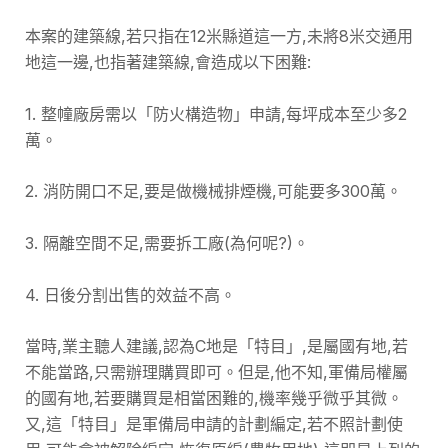
本案的建築線,若只指在12米縣道這一方,未將8米交通用
地這一邊,也指著建築線,會造成以下困難:
1. 整幢廠房需以「防火構造物」申請,每坪成本至少多2
萬。
2. 消防開口不足,要是做機械排煙機,可能要多300萬。
3. 隔離空間不足,需要拆工廠(為何呢?)。
4. 日後分割出售的效益不高。
當時,業主聽人建議,認為C地是「特目」,是屬國有地,若
不能當路,只需辦理購買即可。但是,他不知,軍備局權屬
的國有地,若要購買是相當困難的,機率幾乎微乎其微。
又,這「特目」是軍備局申請的計劃編定,若不照計劃使