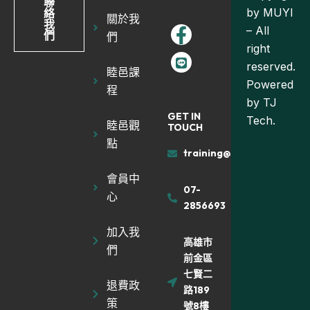
聯
by MUYI
絡
關於我
我
– All
們
們
right
reserved.
睦邑課
Powered
程
by
TJ
GET IN
Tech.
睦邑觀
TOUCH
點
training@muyiland.com
會員中
07-
心
2856693
加入我
高雄市
們
前金區
七賢二
退費政
路189
策
號8樓