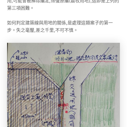
用,可能會被解除編定,恢復原編(農牧用地),這即是上列的
第三項困難。
如何判定建築線與用地的關係,是處理這類案子的第一
步。失之毫釐,差之千里,不可不慎。