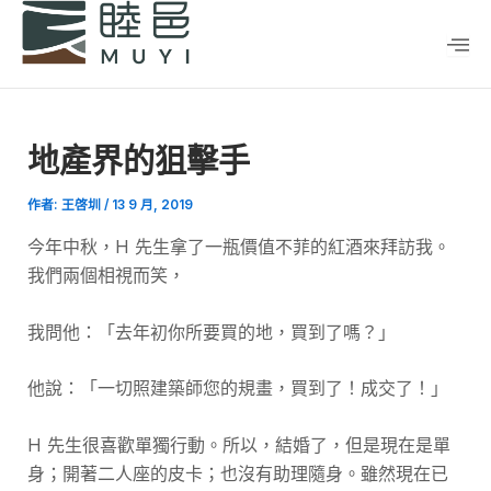
跳
Post
至
navigation
主
要
內
地產界的狙擊手
容
作者:
王啓圳
/
13 9 月, 2019
今年中秋，H 先生拿了一瓶價值不菲的紅酒來拜訪我。
我們兩個相視而笑，
我問他：「去年初你所要買的地，買到了嗎？」
他說：「一切照建築師您的規畫，買到了！成交了！」
H 先生很喜歡單獨行動。所以，結婚了，但是現在是單
身；開著二人座的皮卡；也沒有助理隨身。雖然現在已