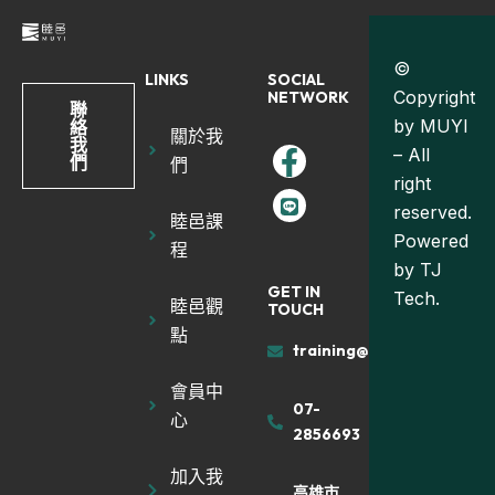
©
LINKS
SOCIAL
Copyright
NETWORK
聯
by MUYI
絡
關於我
我
– All
們
們
right
reserved.
睦邑課
Powered
程
by
TJ
GET IN
Tech.
睦邑觀
TOUCH
點
training@muyiland.com
會員中
07-
心
2856693
加入我
高雄市