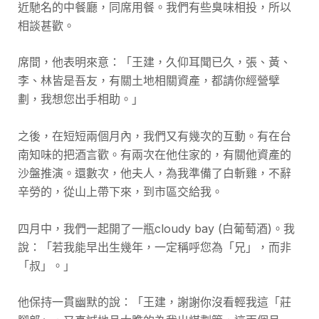
近馳名的中餐廳，同席用餐。我們有些臭味相投，所以
相談甚歡。
席間，他表明來意：「王建，久仰耳聞已久，張、黃、
李、林皆是吾友，有關土地相關資產，都請你經營擘
劃，我想您出手相助。」
之後，在短短兩個月內，我們又有幾次的互動。有在台
南知味的把酒言歡。有兩次在他住家的，有關他資產的
沙盤推演。還數次，他夫人，為我準備了白斬雞，不辭
辛勞的，從山上帶下來，到市區交給我。
四月中，我們一起開了一瓶cloudy bay (白葡萄酒)。我
說：「若我能早出生幾年，一定稱呼您為「兄」，而非
「叔」。」
他保持一貫幽默的說：「王建，謝謝你沒看輕我這「莊