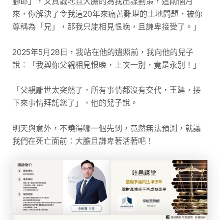
腳郎」，又真誠地且大膽的為我出謀劃策，這兩個月
來，你解決了令我這20年來痛苦難堪的土地問題，被你
尊稱為「兄」，那我只能相見恨晚，且謙卑接受了。」
2025年5月28日，我站在他的遺照前，我向他的兒子
說：「我與你父親相見恨晚，上次一別，竟是永別！」
「父親離世太突然了，所有事情都沒有交代，王建，接
下來事情拜託您了」，他的兒子說。
明天與意外，不曉得哪一個先到，竟然無法預測，就讓
我們在死亡面前：大膽且謙卑著活著吧！