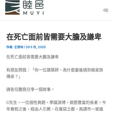
跳
Post
至
navigation
主
要
內
在死亡面前皆需要大膽及謙卑
容
作者:
王啓圳
/
29 5 月, 2025
在死亡面前皆需要大膽及謙卑
有朋友問我：「你一位建築師，為什麼最後搞到做家族
傳承？」
請各位聽我分享一個故事。
C先生，一位個性爽朗，學識淵博，遊歴豐富的長者。今
年春假之後，經由人引薦，在萬惡之都，高譚市一家遠