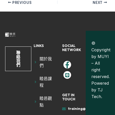
PREVIOUS
NEXT
©
LINKS
SOCIAL
Copyright
NETWORK
聯
by MUYI
絡
關於我
我
– All
們
們
right
reserved.
睦邑課
Powered
程
by
TJ
GET IN
Tech.
睦邑觀
TOUCH
點
training@muyiland.com