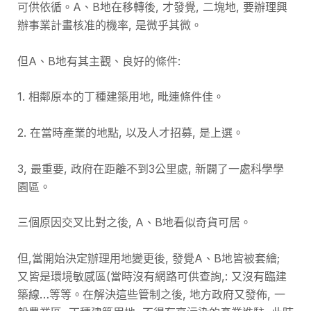
可供依循。A、B地在移轉後, 才發覺, 二塊地, 要辦理興
辦事業計畫核准的機率, 是微乎其微。
但A、B地有其主觀、良好的條件:
1. 相鄰原本的丁種建築用地, 毗連條件佳。
2. 在當時產業的地點, 以及人才招募, 是上選。
3, 最重要, 政府在距離不到3公里處, 新闢了一處科學學
園區。
三個原因交叉比對之後, A、B地看似奇貨可居。
但,當開始決定辦理用地變更後, 發覺A、B地皆被套繪;
又皆是環境敏感區(當時沒有網路可供查詢,: 又沒有臨建
築線…等等。在解決這些管制之後, 地方政府又發佈, 一