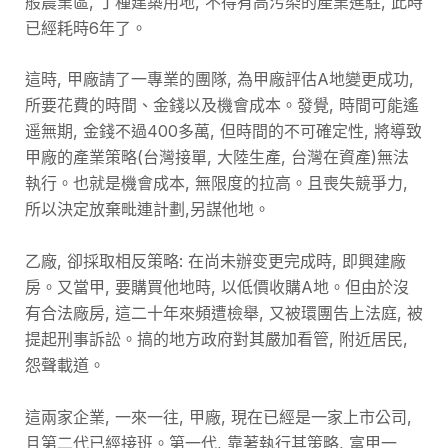
般農業區, 丁種建築用地, 不得有高污染的產業進駐, 此時
已經耗時6年了。
這時, 甲廠請了一專業的團隊, 為甲廠評估A地變更成功,
所要花費的時間、金錢以及機會成本。發覺, 時間可能遙
遥無期, 金錢不過400多萬, 但時間的不可確定性, 將導致
甲廠的產業策略(台灣接單, 大陸生產, 台灣在資產)無法
執行。也就是機會成本, 無限度的拉高。且喪失競爭力,
所以決定放棄毗連計劃,另謀他地。
乙廠, 卻採取相反策略: 在尚未辦变更完成時, 即興建廠
房。又當甲, 要購買他地時, 以低價收購A地。但由於沒
有合法廠房, 這二十年來頻遭檢舉, 又被環團告上法庭, 被
提起刑事訴訟。搞的地方政府對其嚴加看管, 附近居民,
怨聲載道。
這兩家企業, 一來一往, 甲廠, 現在已經是一家上市公司,
且第二代已經接班。第一代, 靠著執行其策略, 富甲一