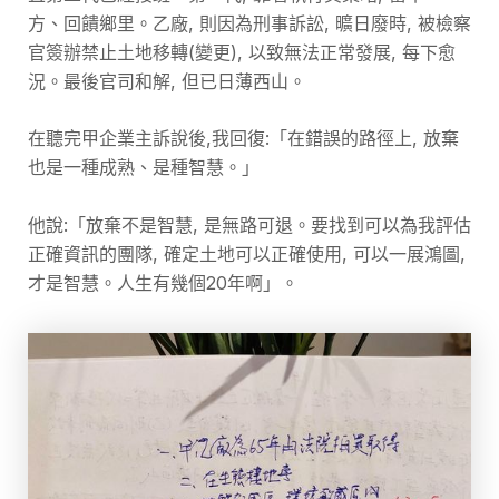
方、回饋鄉里。乙廠, 則因為刑事訴訟, 曠日廢時, 被檢察
官簽辦禁止土地移轉(變更), 以致無法正常發展, 每下愈
況。最後官司和解, 但已日薄西山。
在聽完甲企業主訴說後,我回復:「在錯誤的路徑上, 放棄
也是一種成熟、是種智慧。」
他說:「放棄不是智慧, 是無路可退。要找到可以為我評估
正確資訊的團隊, 確定土地可以正確使用, 可以一展鴻圖,
才是智慧。人生有幾個20年啊」。