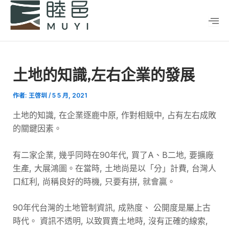
跳
Post
至
navigation
主
要
內
土地的知識,左右企業的發展
容
作者:
王啓圳
/
5 5 月, 2021
土地的知識, 在企業逐鹿中原, 作對相競中, 占有左右成敗
的關鍵因素。
有二家企業, 幾乎同時在90年代, 買了A、B二地, 要擴廠
生產, 大展鴻圖。在當時, 土地尚是以「分」計費, 台灣人
口紅利, 尚稱良好的時機, 只要有拼, 就會贏。
90年代台灣的土地管制資訊, 成熟度、 公開度是屬上古
時代。 資訊不透明, 以致買賣土地時, 沒有正確的線索,