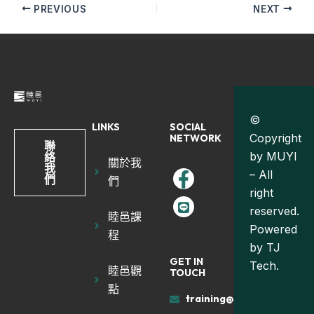
PREVIOUS
NEXT
©
LINKS
SOCIAL
Copyright
NETWORK
聯
by MUYI
絡
關於我
我
– All
們
們
right
reserved.
睦邑課
Powered
程
by
TJ
GET IN
Tech.
睦邑觀
TOUCH
點
training@muyiland.com