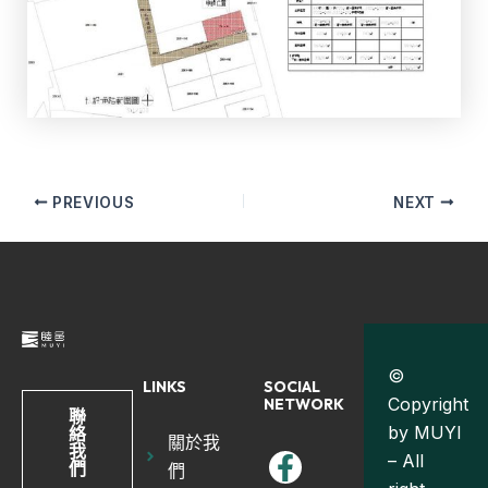
PREVIOUS
NEXT
©
LINKS
SOCIAL
Copyright
NETWORK
聯
by MUYI
絡
關於我
我
– All
們
們