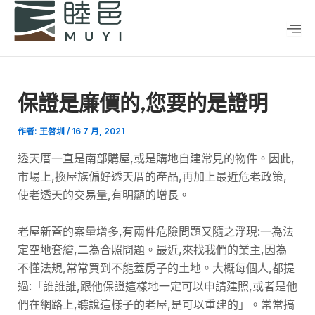
跳
Post
至
navigation
主
要
內
保證是廉價的,您要的是證明
容
作者:
王啓圳
/
16 7 月, 2021
透天厝一直是南部購屋,或是購地自建常見的物件。因此,
市場上,換屋族偏好透天厝的產品,再加上最近危老政策,
使老透天的交易量,有明顯的增長。
老屋新蓋的案量增多,有兩件危險問題又隨之浮現:一為法
定空地套繪,二為合照問題。最近,來找我們的業主,因為
不懂法規,常常買到不能蓋房子的土地。大概每個人,都提
過:「誰誰誰,跟他保證這樣地一定可以申請建照,或者是他
們在網路上,聽說這樣子的老屋,是可以重建的」。常常搞