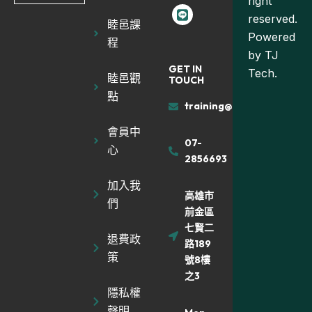
right
reserved.
睦邑課
Powered
程
by
TJ
GET IN
Tech.
睦邑觀
TOUCH
點
training@muyiland.com
會員中
07-
心
2856693
加入我
高雄市
們
前金區
七賢二
退費政
路189
策
號8樓
之3
隱私權
聲明